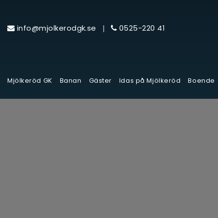
|
info@mjolkerodgk.se
0525-220 41
Mjölkeröd GK
Banan
Gäster
Idas på Mjölkeröd
Boende