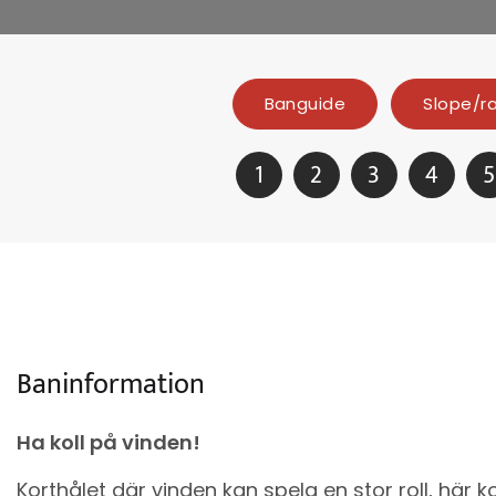
Banguide
Slope/r
1
2
3
4
5
Baninformation
Ha koll på vinden!
Korthålet där vinden kan spela en stor roll, här 