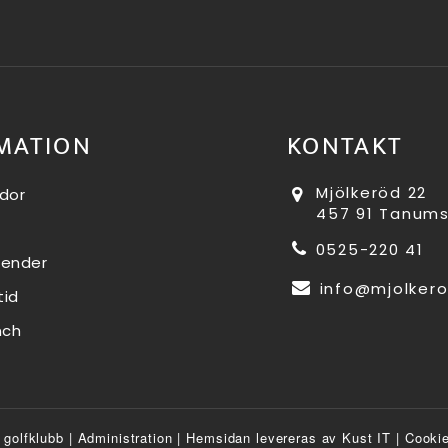
MATION
KONTAKT
Mjölkeröd 22
dor
457 91 Tanum
0525-220 41
lender
info@mjolkero
tid
nch
 golfklubb
|
Administration
|
Hemsidan levereras av Kust IT
|
Cookie