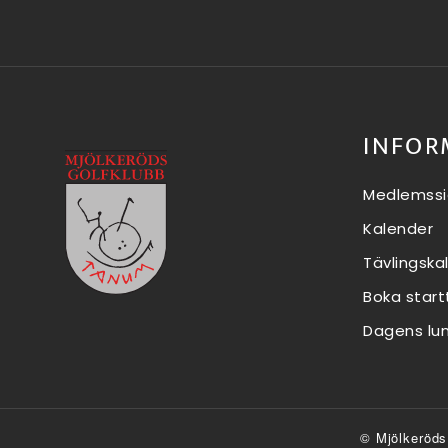
INFOR
Medlemssi
Kalender
Tävlingska
Boka start
Dagens lu
© Mjölkeröds