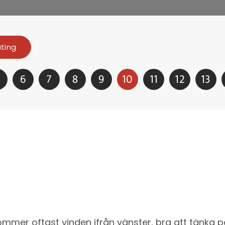
ating
6
7
8
9
10
11
12
13
kommer oftast vinden ifrån vänster, bra att tänka 