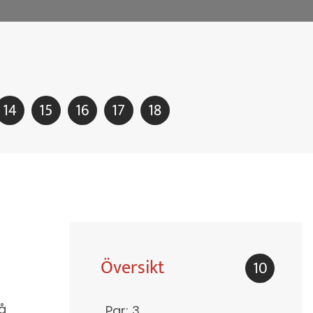
14
15
16
17
18
Översikt
10
på
Par: 3