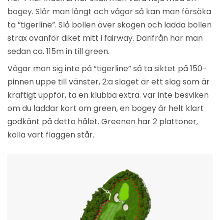
bogey. Slår man långt och vågar så kan man försöka
ta ”tigerline”. Slå bollen över skogen och ladda bollen
strax ovanför diket mitt i fairway. Därifrån har man
sedan ca. 115m in till green.
Vågar man sig inte på ”tigerline” så ta siktet på 150-
pinnen uppe till vänster, 2:a slaget är ett slag som är
kraftigt uppför, ta en klubba extra. var inte besviken
om du laddar kort om green, en bogey är helt klart
godkänt på detta hålet. Greenen har 2 plattoner,
kolla vart flaggen står.