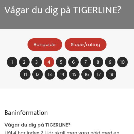
Vågar du dig på TIGERLINE?
Banguide
Slope/rating
1
2
3
4
5
6
7
8
9
10
11
12
13
14
15
16
17
18
Baninformation
Vågar du dig på TIGERLINE?
Hål 4 har index 2. Här skall man vara nöjd med en