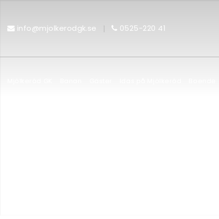
|
info@mjolkerodgk.se
0525-220 41
Mjölkeröd GK
Banan
Gäster
Idas på Mjölkeröd
Boende